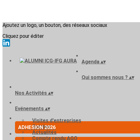
Ajoutez un logo, un bouton, des réseaux sociaux
Cliquez pour éditer
Agenda
▴
▾
Qui sommes nous ?
▴
▾
Nos Activités
▴
▾
Evénements
▴
▾
Visites d'entreprises
Soirées
ADHESION 2026
Actualités
Compte rendu AGO