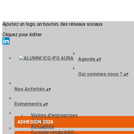
Ajoutez un logo, un bouton, des réseaux sociaux
Cliquez pour éditer
Agenda
▴
▾
Qui sommes nous ?
▴
▾
Nos Activités
▴
▾
Evénements
▴
▾
Visites d'entreprises
Soirées
ADHESION 2026
Actualités
Compte rendu AGO